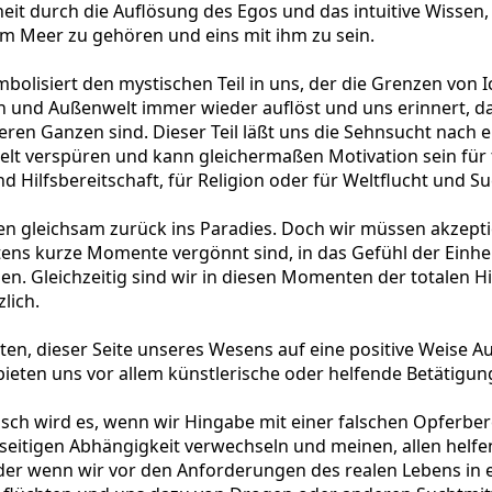
it durch die Auflösung des Egos und das intuitive Wissen, 
m Meer zu gehören und eins mit ihm zu sein.
bolisiert den mystischen Teil in uns, der die Grenzen von I
 und Außenwelt immer wieder auflöst und uns erinnert, daß
eren Ganzen sind. Dieser Teil läßt uns die Sehnsucht nach e
lt verspüren und kann gleichermaßen Motivation sein für 
 Hilfsbereitschaft, für Religion oder für Weltflucht und Su
n gleichsam zurück ins Paradies. Doch wir müssen akzepti
ens kurze Momente vergönnt sind, in das Gefühl der Einhe
en. Gleichzeitig sind wir in diesen Momenten der totalen 
zlich.
ten, dieser Seite unseres Wesens auf eine positive Weise A
 bieten uns vor allem künstlerische oder helfende Betätigun
sch wird es, wenn wir Hingabe mit einer falschen Opferber
eitigen Abhängigkeit verwechseln und meinen, allen helfe
er wenn wir vor den Anforderungen des realen Lebens in e