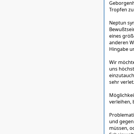
Geborgenhe
Tropfen zu
Neptun sym
Bewußtsein
eines größ
anderen We
Hingabe und
Wir möchte
uns höchst
einzutauch
sehr verlet
Möglichkei
verleihen,
Problemati
und gegens
müssen, od