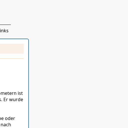
inks
ometern ist
s. Er wurde
be oder
 nach