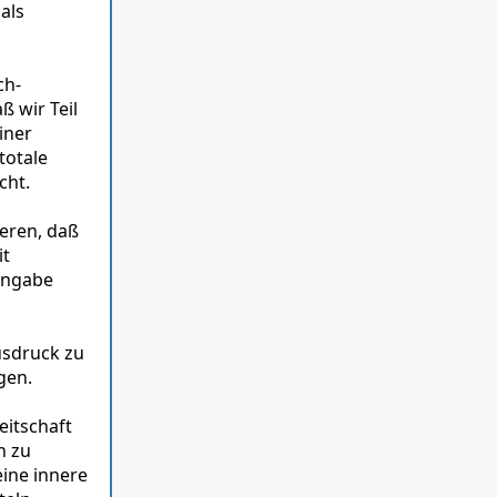
als
ch-
 wir Teil
iner
totale
cht.
eren, daß
it
Hingabe
usdruck zu
gen.
eitschaft
n zu
ine innere