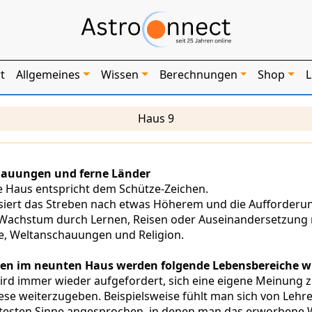
t
Allgemeines
Wissen
Berechnungen
Shop
L
Haus 9
auungen und ferne Länder
 Haus entspricht dem Schütze-Zeichen.
siert das Streben nach etwas Höherem und die Aufforderu
Wachstum durch Lernen, Reisen oder Auseinandersetzung 
e, Weltanschauungen und Religion.
ten im neunten Haus werden folgende Lebensbereiche wi
rd immer wieder aufgefordert, sich eine eigene Meinung z
ese weiterzugeben. Beispielsweise fühlt man sich von Lehr
testen Sinne angesprochen, in denen man das erworbene 