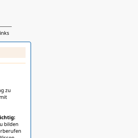
inks
ng zu
mit
chtig:
u bilden
erberufen
Wissen