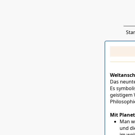
Star
Weltansch
Das neunte
Es symboli
geistigem 
Philosophi
Mit Plane
Man wi
und di
im wei