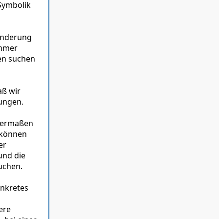
 Symbolik
ränderung
immer
en suchen
aß wir
ungen.
ssermaßen
 können
er
und die
uchen.
onkretes
ere