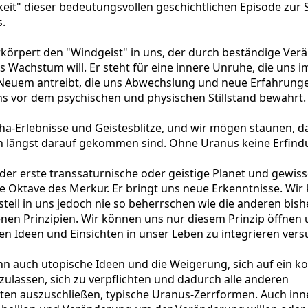
keit" dieser bedeutungsvollen geschichtlichen Episode zur
.
körpert den "Windgeist" in uns, der durch beständige Ve
s Wachstum will. Er steht für eine innere Unruhe, die uns 
Neuem antreibt, die uns Abwechslung und neue Erfahrung
ns vor dem psychischen und physischen Stillstand bewahrt.
Aha-Erlebnisse und Geistesblitze, und wir mögen staunen, d
n längst darauf gekommen sind. Ohne Uranus keine Erfind
 der erste transsaturnische oder geistige Planet und gewi
e Oktave des Merkur. Er bringt uns neue Erkenntnisse. Wir
teil in uns jedoch nie so beherrschen wie die anderen bish
nen Prinzipien. Wir können uns nur diesem Prinzip öffnen 
 Ideen und Einsichten in unser Leben zu integrieren vers
nn auch utopische Ideen und die Weigerung, sich auf ein k
nzulassen, sich zu verpflichten und dadurch alle anderen
ten auszuschließen, typische Uranus-Zerrformen. Auch inn