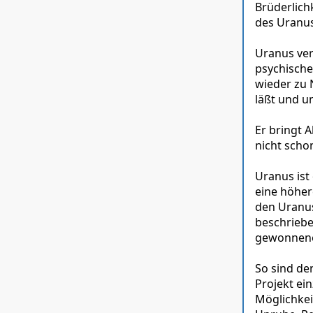
Brüderlich
des Uranus
Uranus ver
psychische
wieder zu 
läßt und u
Er bringt 
nicht scho
Uranus ist
eine höher
den Uranus
beschriebe
gewonnenen
So sind de
Projekt ei
Möglichkei